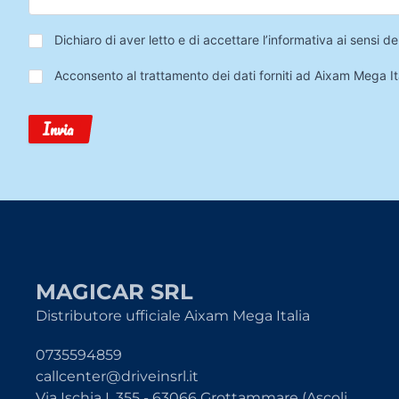
Privacy
*
Dichiaro di aver letto e di accettare l’informativa ai sensi
Trattamento
Acconsento al trattamento dei dati forniti ad Aixam Mega Ita
Dati
Invia
MAGICAR SRL
Distributore ufficiale Aixam Mega Italia
0735594859
callcenter@driveinsrl.it
Via Ischia I, 355 - 63066 Grottammare (Ascoli