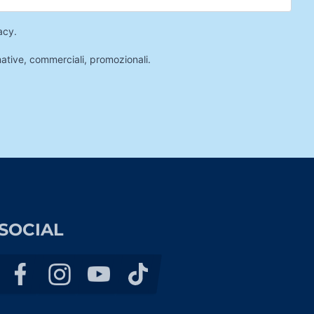
acy
.
mative, commerciali, promozionali.
SOCIAL