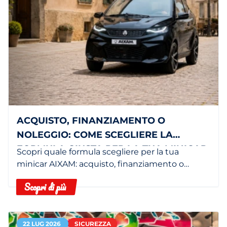
ACQUISTO, FINANZIAMENTO O
NOLEGGIO: COME SCEGLIERE LA
FORMULA GIUSTA PER LA TUA MINICAR
Scopri quale formula scegliere per la tua
minicar AIXAM: acquisto, finanziamento o
noleggio in base alle tue esigenze.
Scopri di più
22 LUG 2026
SICUREZZA