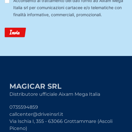
Acconsento al trattamento dei dati forniti ad Aixam Mega
Dati
Italia srl per comunicazioni cartacee e/o telematiche con
finalità informative, commerciali, promozionali.
Invia
MAGICAR SRL
Distributore ufficiale Aixam Mega Italia
0735594859
callcenter@driveinsrl.it
Via Ischia I, 355 - 63066 Grottammare (Ascoli
Piceno)