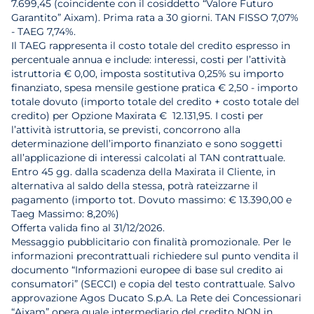
7.699,45 (coincidente con il cosiddetto “Valore Futuro
Garantito” Aixam). Prima rata a 30 giorni. TAN FISSO 7,07%
- TAEG 7,74%.
Il TAEG rappresenta il costo totale del credito espresso in
percentuale annua e include: interessi, costi per l’attività
istruttoria € 0,00, imposta sostitutiva 0,25% su importo
finanziato, spesa mensile gestione pratica € 2,50 - importo
totale dovuto (importo totale del credito + costo totale del
credito) per Opzione Maxirata € 12.131,95. I costi per
l’attività istruttoria, se previsti, concorrono alla
determinazione dell’importo finanziato e sono soggetti
all’applicazione di interessi calcolati al TAN contrattuale.
Entro 45 gg. dalla scadenza della Maxirata il Cliente, in
alternativa al saldo della stessa, potrà rateizzarne il
pagamento (importo tot. Dovuto massimo: € 13.390,00 e
Taeg Massimo: 8,20%)
Offerta valida fino al 31/12/2026.
Messaggio pubblicitario con finalità promozionale. Per le
informazioni precontrattuali richiedere sul punto vendita il
documento “Informazioni europee di base sul credito ai
consumatori” (SECCI) e copia del testo contrattuale. Salvo
approvazione Agos Ducato S.p.A. La Rete dei Concessionari
“Aixam” opera quale intermediario del credito NON in