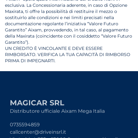
esclusiva. La Concessionaria aderente, in caso di Opzione
Maxirata, ti offre la possibilità di restituire il mezzo o
sostituirlo alle condizioni e nei limiti precisati nella
documentazione regolante l’iniziativa “Valore Futuro
Garantito” Aixam, provvedendo, in tal caso, al pagamento
della Maxirata (coincidente con il cosiddetto “Valore Futuro
Garantito”).
UN CREDITO È VINCOLANTE E DEVE ESSERE
RIMBORSATO. VERIFICA LA TUA CAPACITÀ DI RIMBORSO
PRIMA DI IMPEGNARTI.
MAGICAR SRL
Distributore ufficiale Aixam Mega Italia
0735594859
callcenter@driveinsrl.it