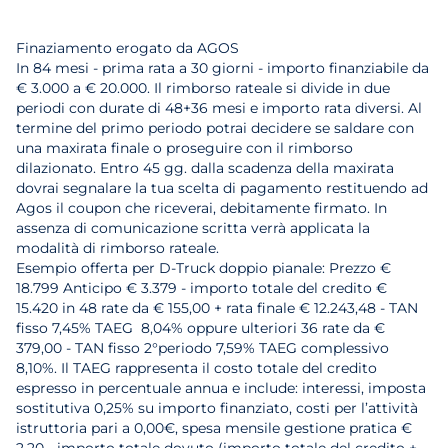
Finaziamento erogato da AGOS
In 84 mesi - prima rata a 30 giorni - importo finanziabile da
€ 3.000 a € 20.000. Il rimborso rateale si divide in due
periodi con durate di 48+36 mesi e importo rata diversi. Al
termine del primo periodo potrai decidere se saldare con
una maxirata finale o proseguire con il rimborso
dilazionato. Entro 45 gg. dalla scadenza della maxirata
dovrai segnalare la tua scelta di pagamento restituendo ad
Agos il coupon che riceverai, debitamente firmato. In
assenza di comunicazione scritta verrà applicata la
modalità di rimborso rateale.
Esempio offerta per D-Truck doppio pianale: Prezzo €
18.799 Anticipo € 3.379 - importo totale del credito €
15.420 in 48 rate da € 155,00 + rata finale € 12.243,48 - TAN
fisso 7,45% TAEG 8,04% oppure ulteriori 36 rate da €
379,00 - TAN fisso 2°periodo 7,59% TAEG complessivo
8,10%. Il TAEG rappresenta il costo totale del credito
espresso in percentuale annua e include: interessi, imposta
sostitutiva 0,25% su importo finanziato, costi per l’attività
istruttoria pari a 0,00€, spesa mensile gestione pratica €